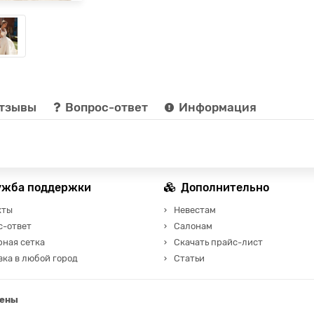
тзывы
Вопрос-ответ
Информация
ужба поддержки
Дополнительно
кты
Невестам
с-ответ
Салонам
рная сетка
Скачать прайс-лист
ка в любой город
Статьи
щены