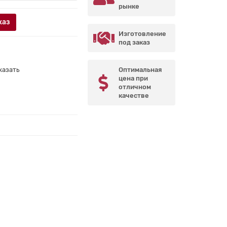
рынке
каз
Изготовление
под заказ
казать
Оптимальная
цена при
отличном
качестве