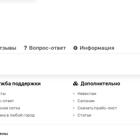
тзывы
Вопрос-ответ
Информация
ужба поддержки
Дополнительно
кты
Невестам
с-ответ
Салонам
рная сетка
Скачать прайс-лист
ка в любой город
Статьи
щены