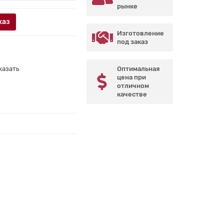
рынке
каз
Изготовление
под заказ
казать
Оптимальная
цена при
отличном
качестве