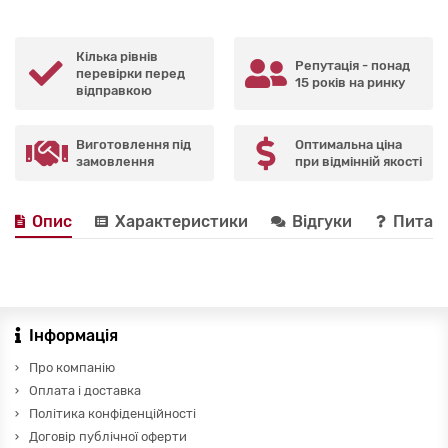
Кілька рівнів
Репутація - понад
перевірки перед
15 років на ринку
відправкою
Виготовлення під
Оптимальна ціна
замовлення
при відмінній якості
Опис
Характеристики
Відгуки
Питанн
Інформація
Про компанію
Оплата і доставка
Політика конфіденційності
Договір публічної оферти