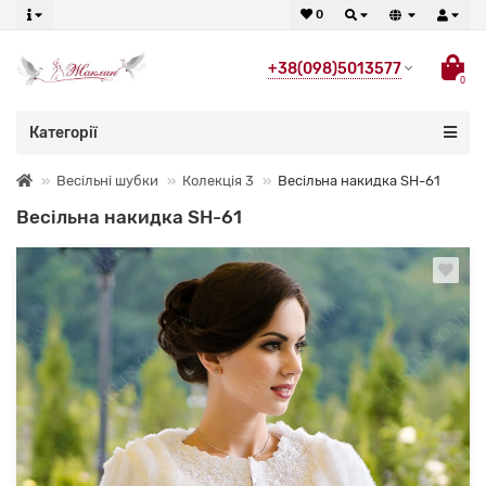
0
+38(098)5013577
0
Категорії
Весільні шубки
Колекція 3
Весільна накидка SH-61
Весільна накидка SH-61