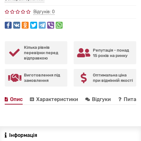
Відгуків: 0
Кілька рівнів
Репутація - понад
перевірки перед
15 років на ринку
відправкою
Виготовлення під
Оптимальна ціна
замовлення
при відмінній якості
Опис
Характеристики
Відгуки
Питанн
Інформація