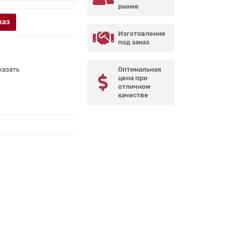
рынке
каз
Изготовление
под заказ
казать
Оптимальная
цена при
отличном
качестве