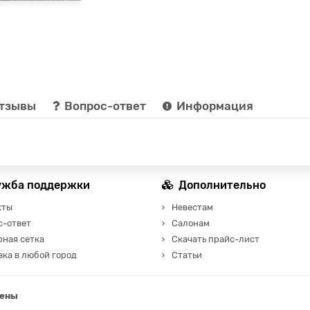
тзывы
Вопрос-ответ
Информация
ужба поддержки
Дополнительно
кты
Невестам
с-ответ
Салонам
рная сетка
Скачать прайс-лист
ка в любой город
Статьи
щены