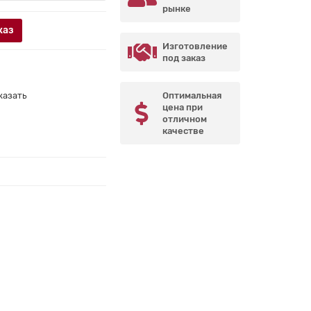
рынке
каз
Изготовление
под заказ
казать
Оптимальная
цена при
отличном
качестве