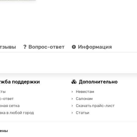
тзывы
Вопрос-ответ
Информация
ужба поддержки
Дополнительно
кты
Невестам
с-ответ
Салонам
рная сетка
Скачать прайс-лист
ка в любой город
Статьи
щены