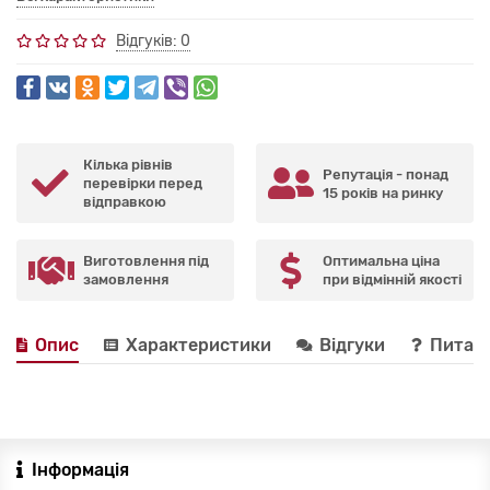
Відгуків: 0
Кілька рівнів
Репутація - понад
перевірки перед
15 років на ринку
відправкою
Виготовлення під
Оптимальна ціна
замовлення
при відмінній якості
Опис
Характеристики
Відгуки
Питанн
Інформація