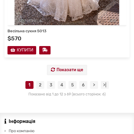
Весільна сукня 5013
$570
КУПИТИ
Показати ще
1
2
3
4
5
6
>
>|
Показано від 1 до 12 з 69 (всього сторінок: 6)
Інформація
Про компанію