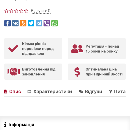
Відгуків: 0
Кілька рівнів
Репутація - понад
перевірки перед
15 років на ринку
відправкою
Виготовлення під
Оптимальна ціна
замовлення
при відмінній якості
Опис
Характеристики
Відгуки
Питанн
Інформація