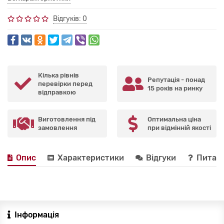
Відгуків: 0
Кілька рівнів
Репутація - понад
перевірки перед
15 років на ринку
відправкою
Виготовлення під
Оптимальна ціна
замовлення
при відмінній якості
Опис
Характеристики
Відгуки
Питанн
Інформація