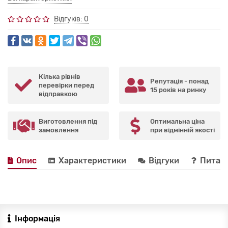
Відгуків: 0
Кілька рівнів
Репутація - понад
перевірки перед
15 років на ринку
відправкою
Виготовлення під
Оптимальна ціна
замовлення
при відмінній якості
Опис
Характеристики
Відгуки
Питанн
Інформація