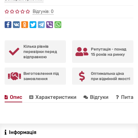
Відгуків: 0
Кілька рівнів
Репутація - понад
перевірки перед
15 років на ринку
відправкою
Виготовлення під
Оптимальна ціна
замовлення
при відмінній якості
Опис
Характеристики
Відгуки
Питанн
Інформація