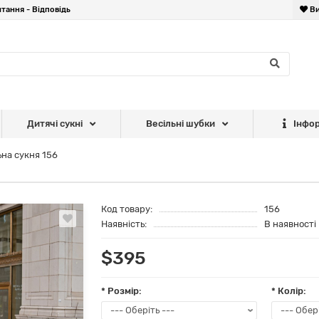
тання - Відповідь
Ви
Дитячі сукні
Весільні шубки
Інфо
ьна сукня 156
Код товару:
156
Наявність:
В наявності
$395
* Розмір:
* Колір: