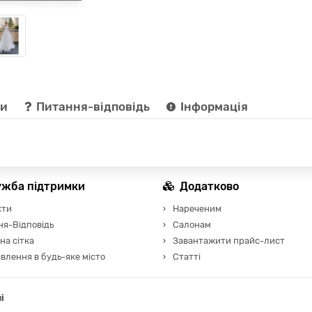
ки
Питання-відповідь
Інформація
ужба підтримки
Додатково
кти
Нареченим
я-Відповідь
Салонам
на сітка
Завантажити прайс-лист
влення в будь-яке місто
Статті
і