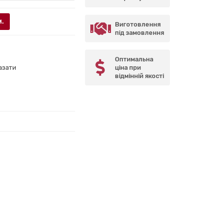
м.
Виготовлення
під замовлення
Оптимальна
азати
ціна при
відмінній якості