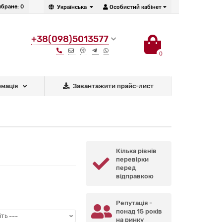
бране:
0
Українська
Особистий кабінет
+38(098)5013577
0
рмація
Завантажити прайс-лист
Кілька рівнів
перевірки
перед
відправкою
Репутація -
понад 15 років
на ринку