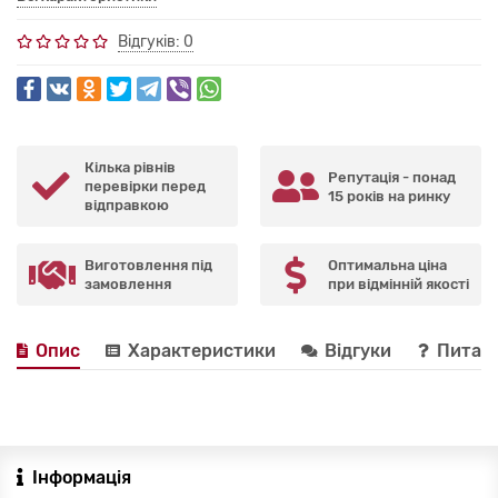
Відгуків: 0
Кілька рівнів
Репутація - понад
перевірки перед
15 років на ринку
відправкою
Виготовлення під
Оптимальна ціна
замовлення
при відмінній якості
Опис
Характеристики
Відгуки
Питанн
Інформація